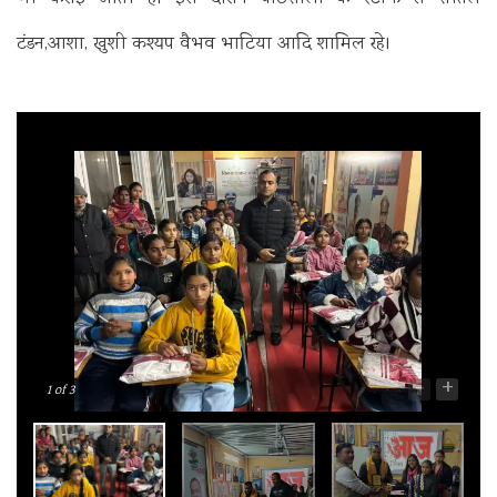
टंडन,आशा, खुशी कश्यप
वैभव भाटिया आदि शामिल रहे।
-
+
1
of 3