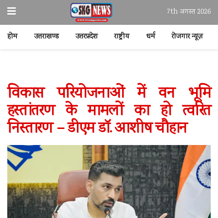
7th अगस्त 2026
होम
उत्तराखण्ड
उत्तरप्रदेश
राष्ट्रीय
धर्म
रोजगार न्यूज़
विकास परियोजनाओं में वन भूमि
हस्तांतरण के मामलों का हो त्वरित
निस्तारण – डीएम डॉ. आशीष चौहान