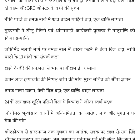
चमोली की नीती घाटी में जलसैलाब से तबाही, तमक नाले में बहा वैली ब्रिज;
दो वाहन और BRO ऑपरेटर के बहने की सूचना
नीति घाटी के तमक नाले मे फटा बादल गाड़ियां बही, एक व्यक्ति लापता
मुख्यमंत्री ने तीलू रौतेली एवं आंगनबाड़ी कार्यकत्री पुरस्कार से मातृशक्ति को
किया सम्मानित
जोतिर्मठ-मलारी मार्ग पर तमक नाले में बादल फटने से बेली ब्रिज बहा, नीति
घाटी के 13 गांवों का संपर्क कटा
खड़गे के दौरे की सफलता से भाजपा बौखलाई : धस्माना
केतन लाल हत्याकांड की निष्पक्ष जांच की मांग, मुख्य सचिव को सौंपा ज्ञापन
तमक नाला उफना, वैली ब्रिज बहा; एक व्यक्ति-वाहन लापता
24वीं उत्तराखण्ड शूटिंग प्रतियोगिता में दिव्यांश ने जीता स्वर्ण पदक
जोशीमठ भू-धंसाव कार्यों में अनियमितता का आरोप, जांच और भुगतान पर
रोक की मांग
कोटड़ीढांग से ग्रास्टनगंज तक गुलदार का आतंक, सड़क पर टहल रहे राम सिंह