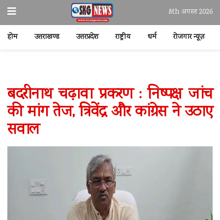
8th अगस्त 2026
होम
उत्तराखण्ड
उत्तरप्रदेश
राष्ट्रीय
धर्म
रोजगार न्यूज़
बदरीनाथ चढ़ावा प्रकरण : निष्पक्ष जांच
की मांग तेज, त्रिवेंद्र और कांग्रेस ने उठाए
सवाल