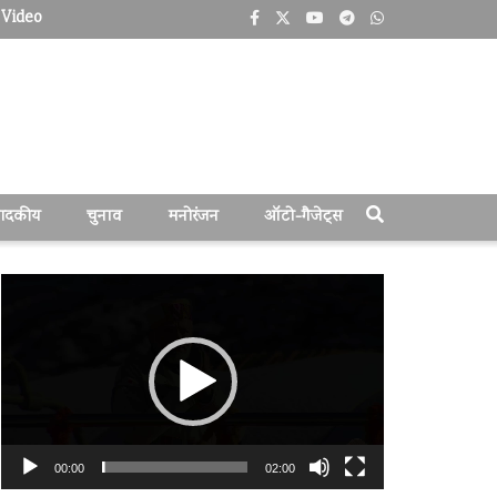
Video
पादकीय
चुनाव
मनोरंजन
ऑटो-गैजेट्स
वीडियो
प्लेयर
00:00
02:00