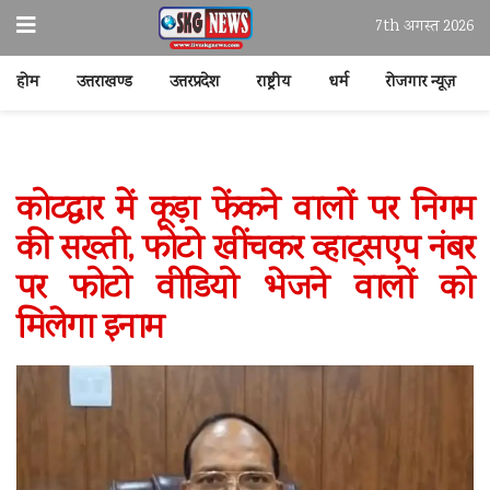
7th अगस्त 2026
होम
उत्तराखण्ड
उत्तरप्रदेश
राष्ट्रीय
धर्म
रोजगार न्यूज़
कोटद्वार में कूड़ा फेंकने वालों पर निगम
की सख्ती, फोटो खींचकर व्हाट्सएप नंबर
पर फोटो वीडियो भेजने वालों को
मिलेगा इनाम