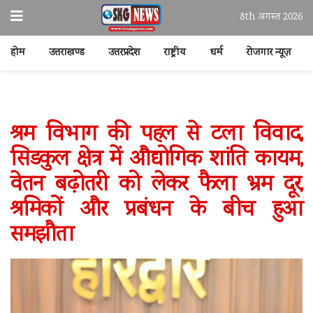
8th अगस्त 2026
होम
उत्तराखण्ड
उत्तरप्रदेश
राष्ट्रीय
धर्म
रोजगार न्यूज़
श्रम विभाग की पहल से टला विवाद,
सिडकुल क्षेत्र में औद्योगिक शांति कायम,
वेतन बढ़ोतरी को लेकर फैला भ्रम दूर,
श्रमिकों और प्रबंधन के बीच हुआ
समझौता