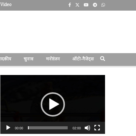
Video
पादकीय
चुनाव
मनोरंजन
ऑटो-गैजेट्स
वीडियो
प्लेयर
00:00
02:00