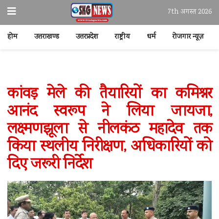
7th अगस्त 2026
होम
उत्तराखण्ड
उत्तरप्रदेश
राष्ट्रीय
धर्म
रोजगार न्यूज़
कांवड़ मेले की तैयारियों का कमिश्नर
आनंद स्वरूप ने लिया जायजा,
लक्ष्मणझूला से नीलकंठ महादेव तक
किया स्थलीय निरीक्षण, अधिकारियों को
दिए जरूरी निर्देश