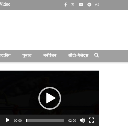
Video
पादकीय
चुनाव
मनोरंजन
ऑटो-गैजेट्स
वीडियो
प्लेयर
00:00
02:00