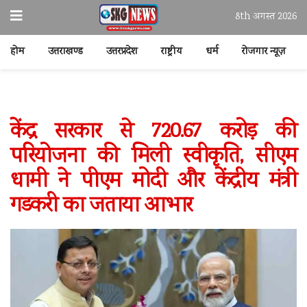
8th अगस्त 2026
होम
उत्तराखण्ड
उत्तरप्रदेश
राष्ट्रीय
धर्म
रोजगार न्यूज़
केंद्र सरकार से 720.67 करोड़ की
परियोजना की मिली स्वीकृति, सीएम
धामी ने पीएम मोदी और केंद्रीय मंत्री
गडकरी का जताया आभार