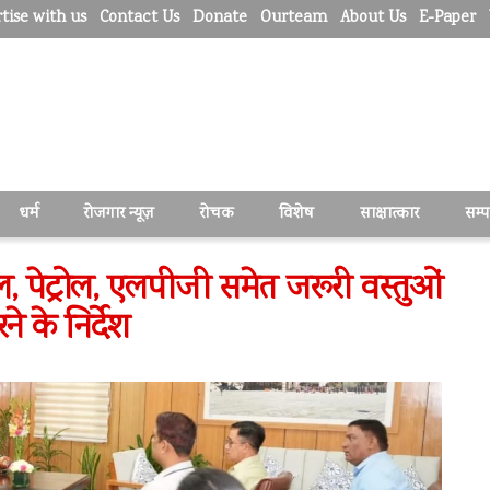
tise with us
Contact Us
Donate
Ourteam
About Us
E-Paper
धर्म
रोजगार न्यूज़
रोचक
विशेष
साक्षात्कार
सम्
ल, पेट्रोल, एलपीजी समेत जरूरी वस्तुओं
े के निर्देश