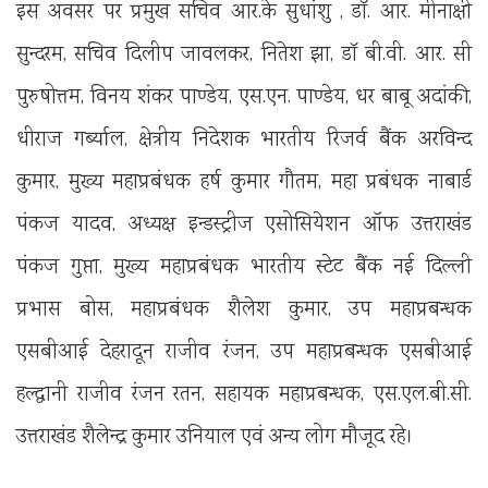
इस अवसर पर प्रमुख सचिव आर.के सुधांशु , डॉ. आर. मीनाक्षी
सुन्दरम, सचिव दिलीप जावलकर, नितेश झा, डॉ बी.वी. आर. सी
पुरुषोत्तम, विनय शंकर पाण्डेय, एस.एन. पाण्डेय, धर बाबू अदांकी,
धीराज गर्ब्याल, क्षेत्रीय निदेशक भारतीय रिजर्व बैंक अरविन्द
कुमार, मुख्य महाप्रबंधक हर्ष कुमार गौतम, महा प्रबंधक नाबार्ड
पंकज यादव, अध्यक्ष इन्डस्ट्रीज एसोसियेशन ऑफ उत्तराखंड
पंकज गुप्ता, मुख्य महाप्रबंधक भारतीय स्टेट बैंक नई दिल्ली
प्रभास बोस, महाप्रबंधक शैलेश कुमार, उप महाप्रबन्धक
एसबीआई देहरादून राजीव रंजन, उप महाप्रबन्धक एसबीआई
हल्द्वानी राजीव रंजन रतन, सहायक महाप्रबन्धक, एस.एल.बी.सी.
उत्तराखंड शैलेन्द्र कुमार उनियाल एवं अन्य लोग मौजूद रहे।