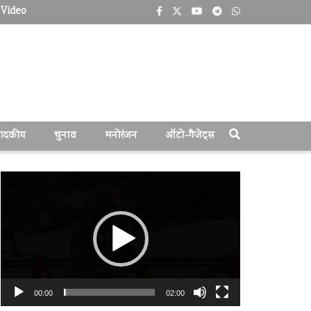
Video
पादकीय
चुनाव
मनोरंजन
ऑटो-गैजेट्स
वीडियो
प्लेयर
00:00
02:00