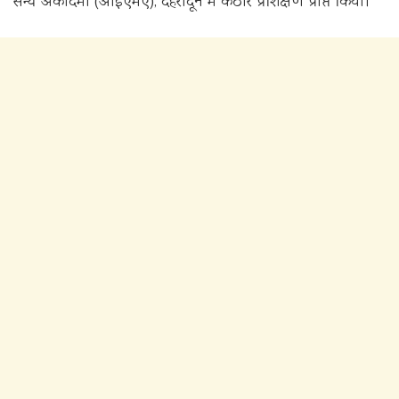
सैन्य अकादमी (आईएमए), देहरादून में कठोर प्रशिक्षण प्राप्त किया।