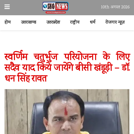
10th अगस्त 2026
होम
उत्तराखण्ड
उत्तरप्रदेश
राष्ट्रीय
धर्म
रोजगार न्यूज़
स्वर्णिम चतुर्भुज परियोजना के लिए
सदैव याद किये जायेंगे बीसी खंडूड़ी – डॉ.
धन सिंह रावत