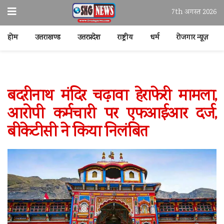
7th अगस्त 2026
होम
उत्तराखण्ड
उत्तरप्रदेश
राष्ट्रीय
धर्म
रोजगार न्यूज़
बदरीनाथ मंदिर चढ़ावा हेराफेरी मामला,
आरोपी कर्मचारी पर एफआईआर दर्ज,
बीकेटीसी ने किया निलंबित