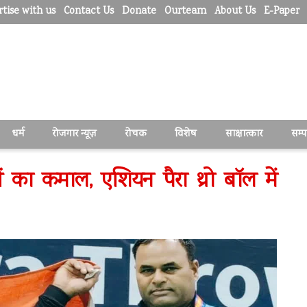
tise with us
Contact Us
Donate
Ourteam
About Us
E-Paper
धर्म
रोजगार न्यूज़
रोचक
विशेष
साक्षात्कार
सम्
यों का कमाल, एशियन पैरा थ्रो बॉल में