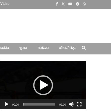
Video
पादकीय
चुनाव
मनोरंजन
ऑटो-गैजेट्स
वीडियो
प्लेयर
00:00
02:00