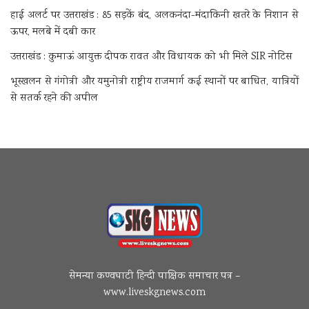
हाई अलर्ट पर उत्तराखंड : 85 सड़कें बंद, अलकनंदा-मंदाकिनी खतरे के निशान से
ऊपर, मलबे में दबी कार
उत्तराखंड : कुमाऊं आयुक्त दीपक रावत और विधायक को भी मिले SIR नोटिस
भूस्खलन से गंगोत्री और यमुनोत्री राष्ट्रीय राजमार्ग कई स्थानों पर बाधित, यात्रियों
से सतर्क रहने की अपील
सेमन्या कण्वघाटी हिन्दी पाक्षिक समाचार पत्र –
www.liveskgnews.com