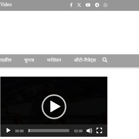
Video
पादकीय
चुनाव
मनोरंजन
ऑटो-गैजेट्स
वीडियो
प्लेयर
00:00
02:00