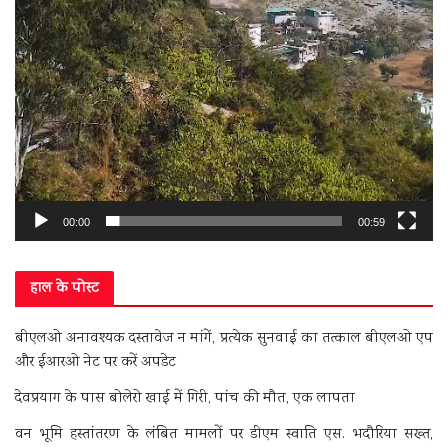
00:00
00:59
हाल के पोस्ट
बीएलओ अनावश्यक दस्तावेज न मांगें, प्रत्येक सुनवाई का तत्काल बीएलओ एप
और ईआरओ नेट पर करें अपडेट
देवप्रयाग के पास बोलेरो खाई में गिरी, पांच की मौत, एक लापता
वन भूमि हस्तांतरण के लंबित मामलों पर डीएम स्वाति एस. भदौरिया सख्त,