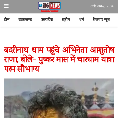
8th अगस्त 2026
होम
उत्तराखण्ड
उत्तरप्रदेश
राष्ट्रीय
धर्म
रोजगार न्यूज़
बदरीनाथ धाम पहुंचे अभिनेता आशुतोष
राणा, बोले- पुष्कर मास में चारधाम यात्रा
परम सौभाग्य