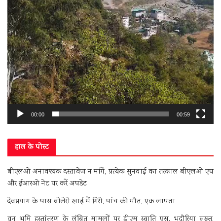
00:00
00:59
हाल के पोस्ट
बीएलओ अनावश्यक दस्तावेज न मांगें, प्रत्येक सुनवाई का तत्काल बीएलओ एप
और ईआरओ नेट पर करें अपडेट
देवप्रयाग के पास बोलेरो खाई में गिरी, पांच की मौत, एक लापता
वन भूमि हस्तांतरण के लंबित मामलों पर डीएम स्वाति एस. भदौरिया सख्त,