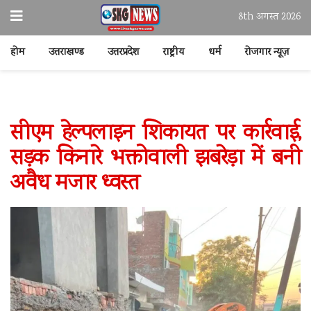
8th अगस्त 2026
होम
उत्तराखण्ड
उत्तरप्रदेश
राष्ट्रीय
धर्म
रोजगार न्यूज़
सीएम हेल्पलाइन शिकायत पर कार्रवाई,
सड़क किनारे भक्तोवाली झबरेड़ा में बनी
अवैध मजार ध्वस्त