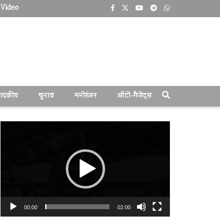
Video
पादकीय
चुनाव
मनोरंजन
ऑटो-गैजेट्स
वीडियो
प्लेयर
00:00
02:00