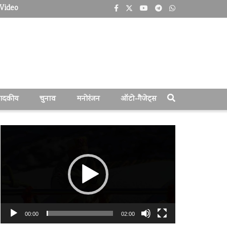
Video
पादकीय
चुनाव
मनोरंजन
ऑटो-गैजेट्स
वीडियो
प्लेयर
00:00
02:00