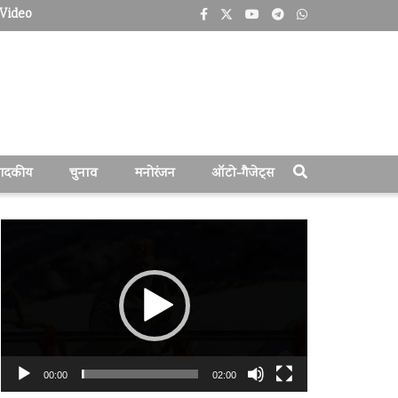
Video
पादकीय
चुनाव
मनोरंजन
ऑटो-गैजेट्स
वीडियो
प्लेयर
00:00
02:00