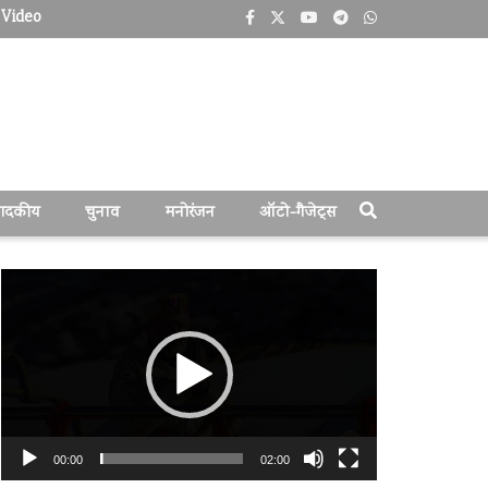
Video
पादकीय
चुनाव
मनोरंजन
ऑटो-गैजेट्स
वीडियो
प्लेयर
00:00
02:00