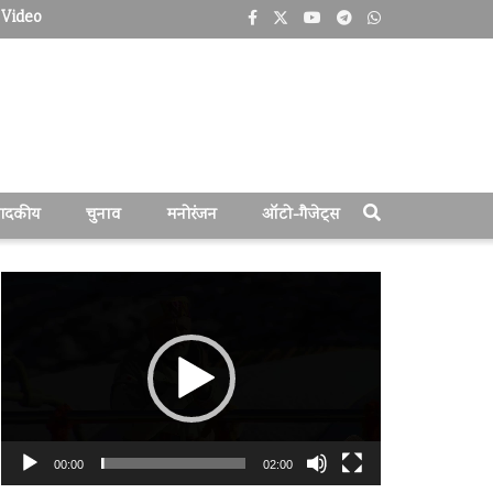
Video
पादकीय
चुनाव
मनोरंजन
ऑटो-गैजेट्स
वीडियो
प्लेयर
00:00
02:00