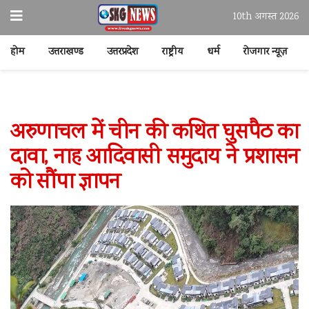
10th अगस्त 2026
होम
उत्तराखण्ड
उत्तरप्रदेश
राष्ट्रीय
धर्म
रोजगार न्यूज़
अरुणाचल में चीन की कथित घुसपैठ का
दावा, नाह आदिवासी समुदाय ने प्रशासन
को सौंपा ज्ञापन