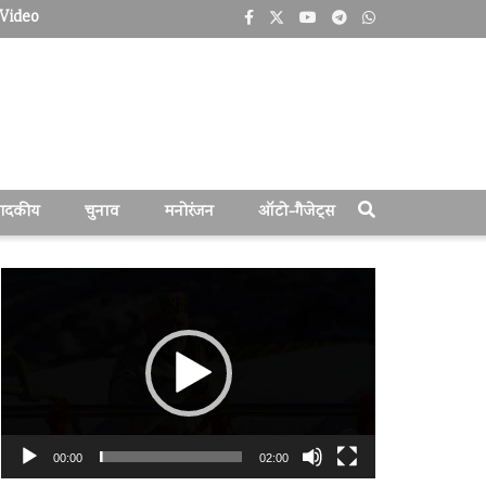
Video
पादकीय
चुनाव
मनोरंजन
ऑटो-गैजेट्स
वीडियो
प्लेयर
00:00
02:00