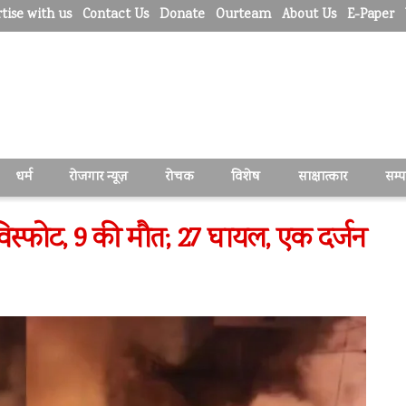
tise with us
Contact Us
Donate
Ourteam
About Us
E-Paper
धर्म
रोजगार न्यूज़
रोचक
विशेष
साक्षात्कार
सम्
 विस्फोट, 9 की मौत; 27 घायल, एक दर्जन