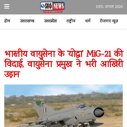
10th अगस्त 2026
होम
उत्तराखण्ड
उत्तरप्रदेश
राष्ट्रीय
धर्म
रोजगार न्यूज़
भारतीय वायुसेना के ‘योद्धा’ MiG-21 की
विदाई, वायुसेना प्रमुख ने भरी आखिरी
उड़ान