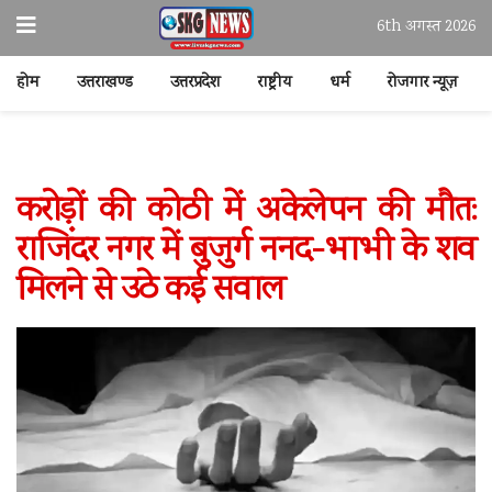
6th अगस्त 2026
होम
उत्तराखण्ड
उत्तरप्रदेश
राष्ट्रीय
धर्म
रोजगार न्यूज़
करोड़ों की कोठी में अकेलेपन की मौत:
राजिंदर नगर में बुजुर्ग ननद-भाभी के शव
मिलने से उठे कई सवाल