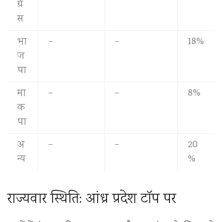
ग्रे
स
भा
–
–
18%
ज
पा
मा
–
–
8%
क
पा
अ
–
–
20
न्य
%
राज्यवार स्थिति: आंध्र प्रदेश टॉप पर