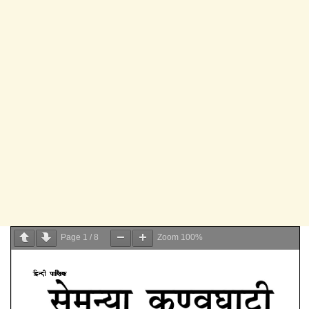
Page
1
/
8
Zoom
100%