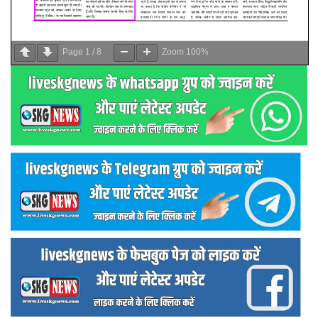
Page
1
/
8
Zoom
100%